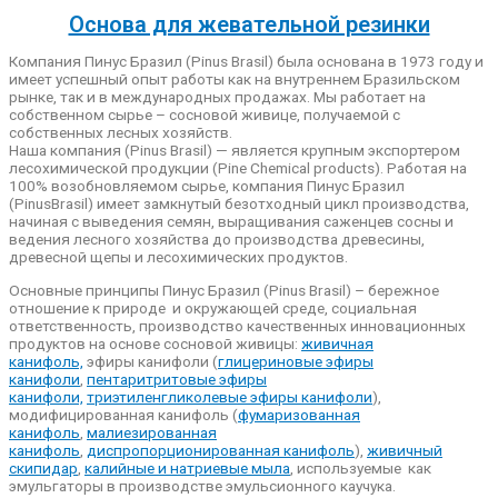
Основа для жевательной резинки
Компания Пинус Бразил (Pinus Brasil) была основана в 1973 году и
имеет успешный опыт работы как на внутреннем Бразильском
рынке, так и в международных продажах. Мы работает на
собственном сырье – сосновой живице, получаемой с
собственных лесных хозяйств.
Наша компания (Pinus Brasil) — является крупным экспортером
лесохимической продукции (Pine Chemical products). Работая на
100% возобновляемом сырье, компания Пинус Бразил
(PinusBrasil) имеет замкнутый безотходный цикл производства,
начиная с выведения семян, выращивания саженцев сосны и
ведения лесного хозяйства до производства древесины,
древесной щепы и лесохимических продуктов.
Основные принципы Пинус Бразил (Pinus Brasil) – бережное
отношение к природе и окружающей среде, социальная
ответственность, производство качественных инновационных
продуктов на основе сосновой живицы:
живичная
канифоль,
эфиры канифоли (
глицериновые эфиры
канифоли
,
пентаритритовые эфиры
канифоли,
триэтиленгликолевые эфиры канифоли
),
модифицированная канифоль (
фумаризованная
канифоль
,
малиезированная
канифоль
,
диспропорционированная канифоль
),
живичный
скипидар
,
калийные и натриевые мыла
, используемые как
эмульгаторы в производстве эмульсионного каучука.