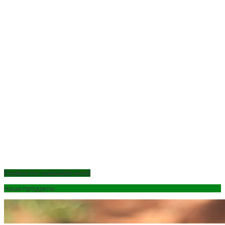
Products for sustainable world
Наши продукты