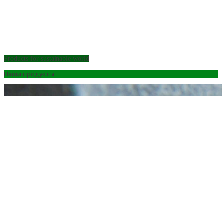
Products for sustainable world
Наши продукты