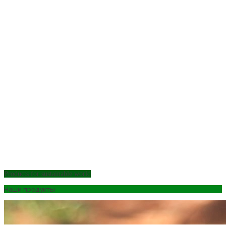
Products for sustainable world
Наши продукты