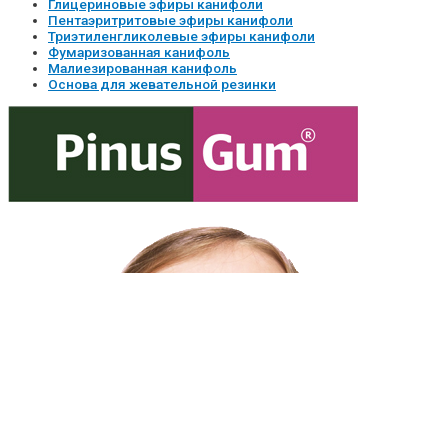
Глицериновые эфиры канифоли
Пентаэритритовые эфиры канифоли
Триэтиленгликолевые эфиры канифоли
Фумаризованная канифоль
Малиезированная канифоль
Основа для жевательной резинки