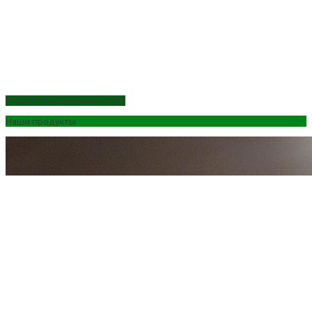
Products for sustainable world
Наши продукты