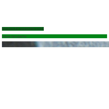
Products for sustainable world
Наши продукты