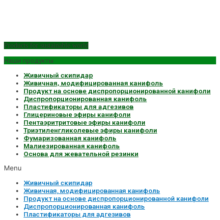
Products for sustainable world
Наши продукты
Живичный скипидар
Живичная, модифицированная канифоль
Продукт на основе диспропорционированной канифоли
Диспропорционированная канифоль
Пластификаторы для адгезивов
Глицериновые эфиры канифоли
Пентаэритритовые эфиры канифоли
Триэтиленгликолевые эфиры канифоли
Фумаризованная канифоль
Малиезированная канифоль
Основа для жевательной резинки
Menu
Живичный скипидар
Живичная, модифицированная канифоль
Продукт на основе диспропорционированной канифоли
Диспропорционированная канифоль
Пластификаторы для адгезивов